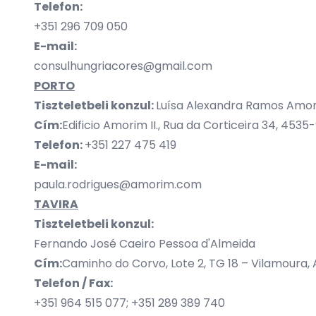
Telefon:
+351 296 709 050
E-mail:
consulhungriacores@gmail.com
PORTO
Tiszteletbeli konzul:
Luísa Alexandra Ramos Amo
Cím:
Edificio Amorim II., Rua da Corticeira 34, 453
Telefon:
+351 227 475 419
E-mail:
paula.rodrigues@amorim.com
TAVIRA
Tiszteletbeli konzul:
Fernando José Caeiro Pessoa d'Almeida
Cí
m:
Caminho do Corvo, Lote 2, TG 18 – Vilamoura, 
Telefon / Fax:
+351 964 515 077; +351 289 389 740