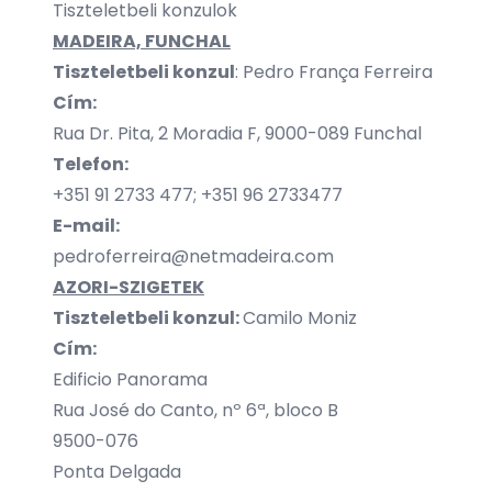
Tiszteletbeli konzulok
MADEIRA, FUNCHAL
Tiszteletbeli konzul
: Pedro França Ferreira
Cím:
Rua Dr. Pita, 2 Moradia F, 9000-089 Funchal
Telefon:
+351 91 2733 477; +351 96 2733477
E-mail:
pedroferreira@netmadeira.com
AZORI-SZIGETEK
Tiszteletbeli konzul:
Camilo Moniz
Cím:
Edificio Panorama
Rua José do Canto, nº 6ª, bloco B
9500-076
Ponta Delgada