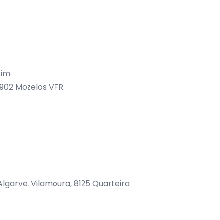
rim
5-902 Mozelos VFR.
Algarve, Vilamoura, 8125 Quarteira