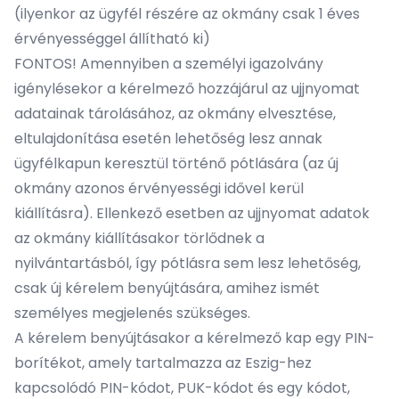
(ilyenkor az ügyfél részére az okmány csak 1 éves
érvényességgel állítható ki)
FONTOS! Amennyiben a személyi igazolvány
igénylésekor a kérelmező hozzájárul az ujjnyomat
adatainak tárolásához, az okmány elvesztése,
eltulajdonítása esetén lehetőség lesz annak
ügyfélkapun keresztül történő pótlására (az új
okmány azonos érvényességi idővel kerül
kiállításra). Ellenkező esetben az ujjnyomat adatok
az okmány kiállításakor törlődnek a
nyilvántartásból, így pótlásra sem lesz lehetőség,
csak új kérelem benyújtására, amihez ismét
személyes megjelenés szükséges.
A kérelem benyújtásakor a kérelmező kap egy PIN-
borítékot, amely tartalmazza az Eszig-hez
kapcsolódó PIN-kódot, PUK-kódot és egy kódot,