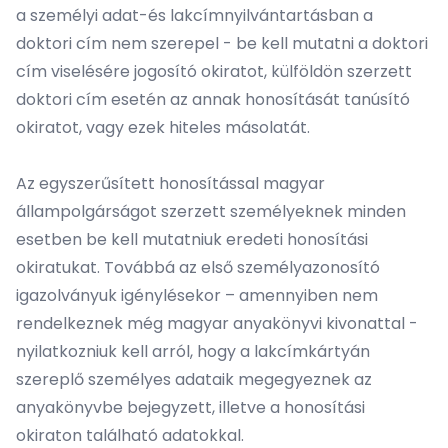
a személyi adat-és lakcímnyilvántartásban a
doktori cím nem szerepel - be kell mutatni a doktori
cím viselésére jogosító okiratot, külföldön szerzett
doktori cím esetén az annak honosítását tanúsító
okiratot, vagy ezek hiteles másolatát.
Az egyszerűsített honosítással magyar
állampolgárságot szerzett személyeknek minden
esetben be kell mutatniuk eredeti honosítási
okiratukat. Továbbá az első személyazonosító
igazolványuk igénylésekor – amennyiben nem
rendelkeznek még magyar anyakönyvi kivonattal -
nyilatkozniuk kell arról, hogy a lakcímkártyán
szereplő személyes adataik megegyeznek az
anyakönyvbe bejegyzett, illetve a honosítási
okiraton található adatokkal.