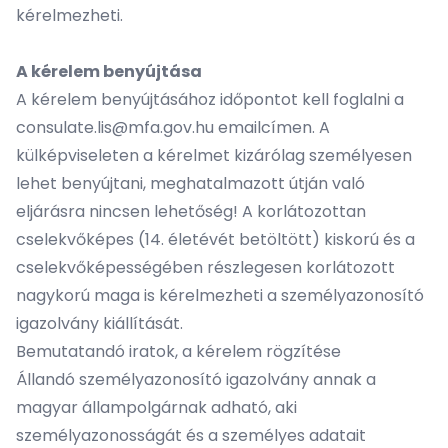
kérelmezheti.
A kérelem benyújtása
A kérelem benyújtásához időpontot kell foglalni a
consulate.lis@mfa.gov.hu emailcímen. A
külképviseleten a kérelmet kizárólag személyesen
lehet benyújtani, meghatalmazott útján való
eljárásra nincsen lehetőség! A korlátozottan
cselekvőképes (14. életévét betöltött) kiskorú és a
cselekvőképességében részlegesen korlátozott
nagykorú maga is kérelmezheti a személyazonosító
igazolvány kiállítását.
Bemutatandó iratok, a kérelem rögzítése
Állandó személyazonosító igazolvány annak a
magyar állampolgárnak adható, aki
személyazonosságát és a személyes adatait