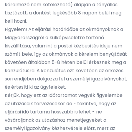
kérelmező nem kötelezhető) alapján a tényállás
tisztázott, a döntést legkésőbb 8 napon belül meg
kell hozni.
Figyelem! Az eljárási határidőbe az okmányoknak a
Magyarországról a külképviseletre történő
kiszállítása, valamint a postai kézbesítés ideje nem
számít bele, így az okmányok a kérelem benyújtását
követően általában 5-8 héten belül érkeznek meg a
konzulátusra. A konzulátus ezt követően az érkezés
sorrendjében dolgozza fel a személyi igazolványokat,
és értesíti ki az ügyfeleket.
Kérjük, hogy ezt az időtartamot vegyék figyelembe
az utazásaik tervezésekor de - tekintve, hogy az
eljárási idő tartama hosszabb is lehet - ne
vásároljanak az utazáshoz menetjegyeket a
személyi igazolvány kézhezvétele előtt, mert az