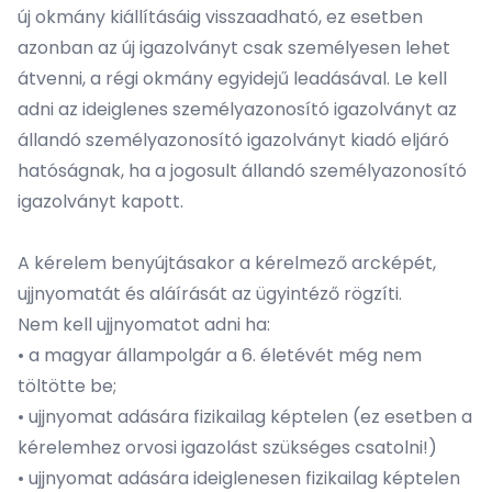
új okmány kiállításáig visszaadható, ez esetben
azonban az új igazolványt csak személyesen lehet
átvenni, a régi okmány egyidejű leadásával. Le kell
adni az ideiglenes személyazonosító igazolványt az
állandó személyazonosító igazolványt kiadó eljáró
hatóságnak, ha a jogosult állandó személyazonosító
igazolványt kapott.
A kérelem benyújtásakor a kérelmező arcképét,
ujjnyomatát és aláírását az ügyintéző rögzíti.
Nem kell ujjnyomatot adni ha:
•
a magyar állampolgár a 6. életévét még nem
töltötte be;
•
ujjnyomat adására fizikailag képtelen (ez esetben a
kérelemhez orvosi igazolást szükséges csatolni!)
•
ujjnyomat adására ideiglenesen fizikailag képtelen