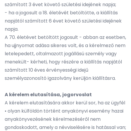
számított 3 évet követő születési idejének napja;
- ha a jogosult a 18. életévét betöltötte, a kiállítás
napjától számított 6 évet követő születési idejének
napja.
A 70. életévet betöltött jogosult - abban az esetben,
ha ujjnyomat adása sikeres volt, és a kérelmező nem
letelepedett, oltalmazott jogállású személy vagy
menekült- kérheti, hogy részére a kiállítás napjától
számított 10 éves érvényességi idejű
személyazonosító igazolvány kerüljön kiállításra.
A kérelem elutasítása, jogorvoslat
A kérelem elutasítására akkor kerül sor, ha az ügyfél
•
olyan külföldön történt anyakönyvi esemény hazai
anyakönyvezésének kérelmezéséről nem
gondoskodott, amely a névviselésére is hatással van;