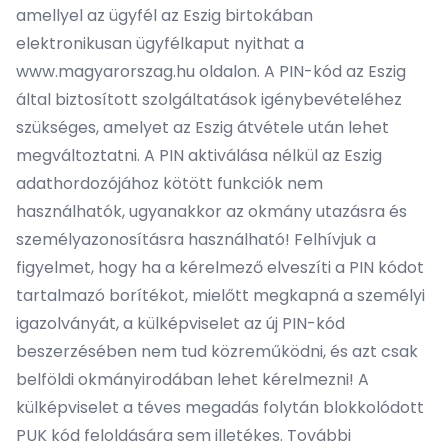
amellyel az ügyfél az Eszig birtokában
elektronikusan ügyfélkaput nyithat a
www.magyarorszag.hu oldalon. A PIN-kód az Eszig
által biztosított szolgáltatások igénybevételéhez
szükséges, amelyet az Eszig átvétele után lehet
megváltoztatni. A PIN aktiválása nélkül az Eszig
adathordozójához kötött funkciók nem
használhatók, ugyanakkor az okmány utazásra és
személyazonosításra használható! Felhívjuk a
figyelmet, hogy ha a kérelmező elveszíti a PIN kódot
tartalmazó borítékot, mielőtt megkapná a személyi
igazolványát, a külképviselet az új PIN-kód
beszerzésében nem tud közreműködni, és azt csak
belföldi okmányirodában lehet kérelmezni! A
külképviselet a téves megadás folytán blokkolódott
PUK kód feloldására sem illetékes. További