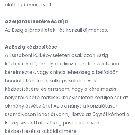
előtt tudomása volt.
Az eljárás illetéke és díja
Az Eszig eljárás illeték- és konzuli díjmentes.
Az Eszig kézbesítése
A lisszaboni külképviseleten csak azon Eszig
kézbesíthető, amelyet a lisszaboni konzulátuson
kérelmeztek, vagyis nincs lehetőség a belföldön
beadott kérelmek külképviseleten való
kézbesítésére, és arra sem, hogy a kérelmezés
helyétől eltérő másik külképviseleten kerüljön sor az
okmány átvételére! Az okmányt a konzulátuson
személyesen lehet átvenni, illetve az ügyfél kérheti a
külképviselettől az Eszig postai úton való
kézbesítését a külföldi címére.