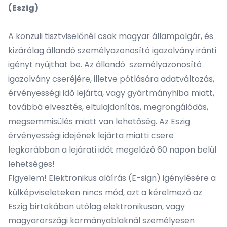
(Eszig)
A konzuli tisztviselőnél csak magyar állampolgár, és
kizárólag állandó személyazonosító igazolvány iránti
igényt nyújthat be. Az állandó személyazonosító
igazolvány cseréjére, illetve pótlására adatváltozás,
érvényességi idő lejárta, vagy gyártmányhiba miatt,
továbbá elvesztés, eltulajdonítás, megrongálódás,
megsemmisülés miatt van lehetőség. Az Eszig
érvényességi idejének lejárta miatti csere
legkorábban a lejárati időt megelőző 60 napon belül
lehetséges!
Figyelem! Elektronikus aláírás (E-sign) igénylésére a
külképviseleteken nincs mód, azt a kérelmező az
Eszig birtokában utólag elektronikusan, vagy
magyarországi kormányablaknál személyesen