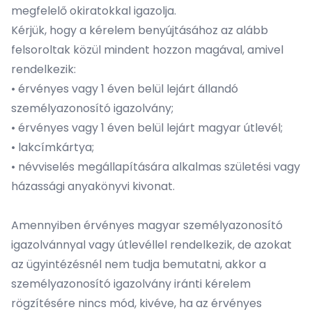
megfelelő okiratokkal igazolja.
Kérjük, hogy a kérelem benyújtásához az alább
felsoroltak közül mindent hozzon magával, amivel
rendelkezik:
•
érvényes vagy 1 éven belül lejárt állandó
személyazonosító igazolvány;
•
érvényes vagy 1 éven belül lejárt magyar útlevél;
•
lakcímkártya;
•
névviselés megállapítására alkalmas születési vagy
házassági anyakönyvi kivonat.
Amennyiben érvényes magyar személyazonosító
igazolvánnyal vagy útlevéllel rendelkezik, de azokat
az ügyintézésnél nem tudja bemutatni, akkor a
személyazonosító igazolvány iránti kérelem
rögzítésére nincs mód, kivéve, ha az érvényes