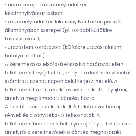
•
nem szerepel a személyi adat-és
lakcímnyilvántartásban;
•
a személyi adat-és lakcímnyilvántartás passzív
állományában szerepel (pl. korábbi külföldre
távozás okán);
•
utazásban korlátozott (külföldre utazási tilalom
hatálya alatt áll).
A kérelmező az elsőfokú elutasító határozat ellen
fellebbezést nyújthat be, melyet a döntés közlésétől
számított tizenöt napon belül terjeszthet elő. A
fellebbezést azon a külképviseleten kell benyújtani,
amely a megtámadott döntést hozta.
A fellebbezést indokolni kell. A fellebbezésben új
tények és bizonyítékok is felhozhatók. A
fellebbezésben nem lehet olyan új tényre hivatkozni,
amelyről a kérelmezőnek a döntés meghozatala