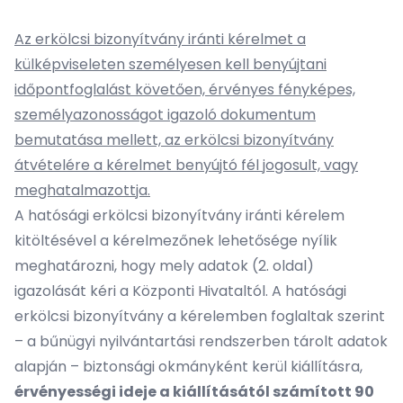
Az erkölcsi bizonyítvány iránti kérelmet a
külképviseleten személyesen kell benyújtani
időpontfoglalást követően, érvényes fényképes,
személyazonosságot igazoló dokumentum
bemutatása mellett, az erkölcsi bizonyítvány
átvételére a kérelmet benyújtó fél jogosult, vagy
meghatalmazottja.
A hatósági erkölcsi bizonyítvány iránti kérelem
kitöltésével a kérelmezőnek lehetősége nyílik
meghatározni, hogy mely adatok (2. oldal)
igazolását kéri a Központi Hivataltól. A hatósági
erkölcsi bizonyítvány a kérelemben foglaltak szerint
– a bűnügyi nyilvántartási rendszerben tárolt adatok
alapján – biztonsági okmányként kerül kiállításra,
érvényességi ideje a kiállításától számított 90