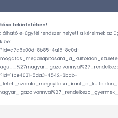
tása tekintetében!
lálható e-ügyfél rendszer helyett a kérelmek az üg
k be:
as?id=d7d6e00d-8b85-4a15-8c0d-
mogatas_megallapitasara_a_kulfoldon_szulete
agu__%27magyar_igazolvannyal%27_rendelkezo
as?id=1fbe4031-5da3-4542-8bdb-
_leteti_szamla_megnyitasa_irant_a_kulfoldon_
gyar_igazolvannyal%27_rendelkezo_gyermek_