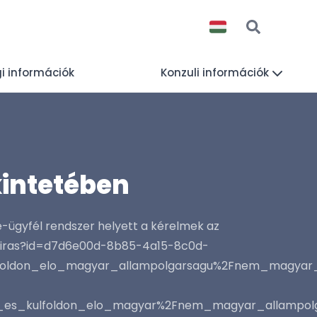
i információk
Konzuli információk
kintetében
e-ügyfél rendszer helyett a kérelmek az
yleiras?id=d7d6e00d-8b85-4a15-8c0d-
ulfoldon_elo_magyar_allampolgarsagu%2Fnem_magyar
ett_es_kulfoldon_elo_magyar%2Fnem_magyar_allampo