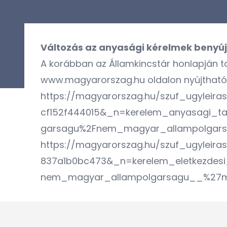
Változás az anyasági kérelmek benyúj
A korábban az Államkincstár honlapján ta
www.magyarorszag.hu oldalon nyújtható
https://magyarorszag.hu/szuf_ugyleir
cf152f444015&_n=kerelem_anyasagi_ta
garsagu%2Fnem_magyar_allampolgars
https://magyarorszag.hu/szuf_ugyleir
837a1b0bc473&_n=kerelem_eletkezdesi
nem_magyar_allampolgarsagu__%27ma