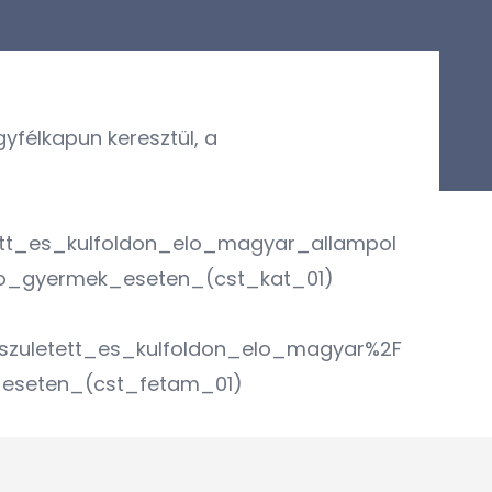
yfélkapun keresztül, a
tt_es_kulfoldon_elo_magyar_allampol
_gyermek_eseten_(cst_kat_01)
szuletett_es_kulfoldon_elo_magyar%2F
eseten_(cst_fetam_01)