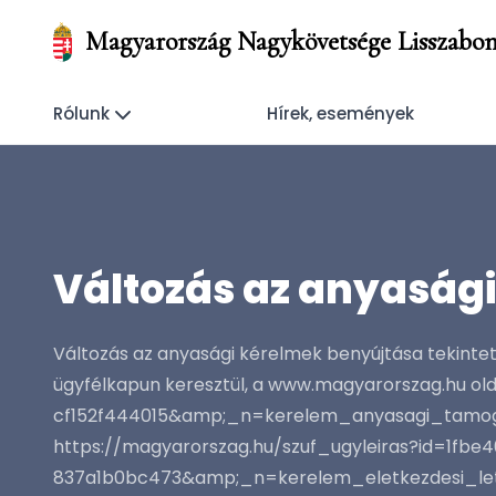
Magyarország Nagykövetsége Lisszabo
Rólunk
Hírek, események
Változás az anyasági
Változás az anyasági kérelmek benyújtása tekintet
ügyfélkapun keresztül, a www.magyarorszag.hu o
cf152f444015&amp;_n=kerelem_anyasagi_tamog
https://magyarorszag.hu/szuf_ugyleiras?id=1fb
837a1b0bc473&amp;_n=kerelem_eletkezdesi_le