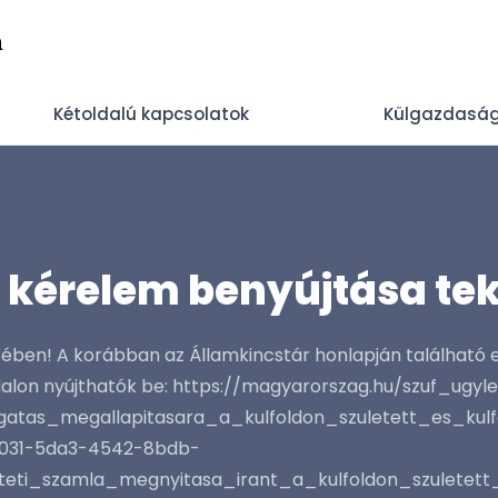
n
Kétoldalú kapcsolatok
Külgazdaság
 kérelem benyújtása te
ében! A korábban az Államkincstár honlapján található 
ldalon nyújthatók be: https://magyarorszag.hu/szuf_ug
atas_megallapitasara_a_kulfoldon_szuletett_es_k
e4031-5da3-4542-8bdb-
teti_szamla_megnyitasa_irant_a_kulfoldon_szulet