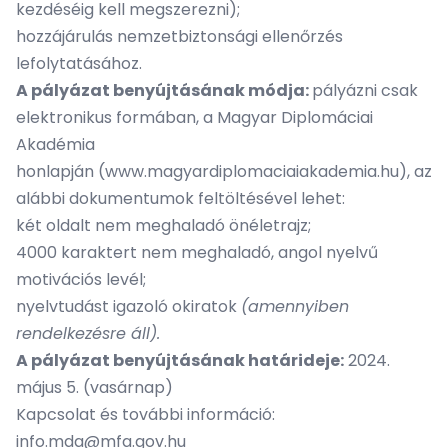
kezdéséig kell megszerezni);
hozzájárulás nemzetbiztonsági ellenőrzés
lefolytatásához.
A pályázat benyújtásának módja:
pályázni csak
elektronikus formában, a Magyar Diplomáciai
Akadémia
honlapján
(www.magyardiplomaciaiakademia.hu)
, az
alábbi dokumentumok feltöltésével lehet:
két oldalt nem meghaladó önéletrajz;
4000 karaktert nem meghaladó, angol nyelvű
motivációs levél;
nyelvtudást igazoló okiratok
(amennyiben
rendelkezésre áll).
A pályázat benyújtásának határideje:
2024.
május 5. (vasárnap)
Kapcsolat és további információ:
info.mda@mfa.gov.hu