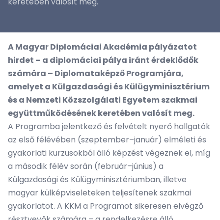
keretében valósít meg.
A Magyar Diplomáciai Akadémia pályázatot
hirdet – a diplomáciai pálya iránt érdeklődők
számára – Diplomataképző Programjára,
amelyet a Külgazdasági és Külügyminisztérium
és a Nemzeti Közszolgálati Egyetem szakmai
együttműködésének keretében valósít meg.
A Programba jelentkező és felvételt nyerő hallgatók
az első félévében (szeptember–január) elméleti és
gyakorlati kurzusokból álló képzést végeznek el, míg
a második félév során (február–június) a
Külgazdasági és Külügyminisztériumban, illetve
magyar külképviseleteken teljesítenek szakmai
gyakorlatot. A KKM a Programot sikeresen elvégző
résztvevők számára – a rendelkezésre álló