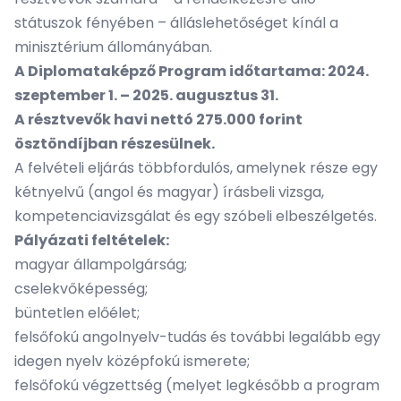
státuszok fényében – álláslehetőséget kínál a
minisztérium állományában.
A Diplomataképző Program időtartama: 2024.
szeptember 1. – 2025. augusztus 31.
A résztvevők havi nettó 275.000 forint
ösztöndíjban részesülnek.
A felvételi eljárás többfordulós, amelynek része egy
kétnyelvű (angol és magyar) írásbeli vizsga,
kompetenciavizsgálat és egy szóbeli elbeszélgetés.
Pályázati feltételek:
magyar állampolgárság;
cselekvőképesség;
büntetlen előélet;
felsőfokú angolnyelv-tudás és további legalább egy
idegen nyelv középfokú ismerete;
felsőfokú végzettség (melyet legkésőbb a program