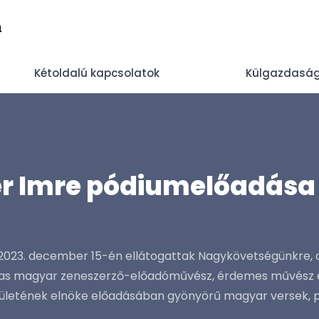
n
Kétoldalú kapcsolatok
Külgazdaság
ter Imre pódiumelőadása 
ik 2023. december 15-én ellátogattak Nagykövetségünkre
íjas magyar zeneszerző-előadóművész, érdemes művész és
letének elnöke előadásában gyönyörű magyar versek, pr