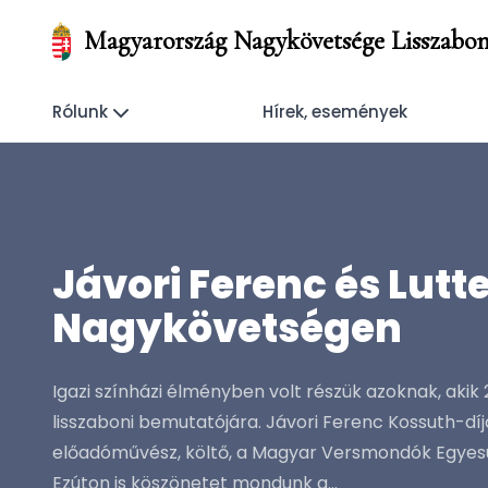
Magyarország Nagykövetsége Lisszabo
Rólunk
Hírek, események
Jávori Ferenc és Lut
Nagykövetségen
Igazi színházi élményben volt részük azoknak, ak
lisszaboni bemutatójára. Jávori Ferenc Kossuth-d
előadóművész, költő, a Magyar Versmondók Egyesü
Ezúton is köszönetet mondunk a...