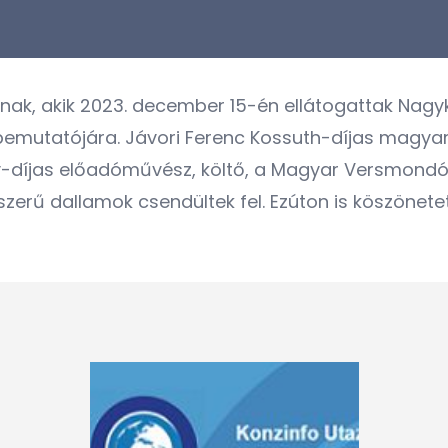
knak, akik 2023. december 15-én ellátogattak Nag
bemutatójára. Jávori Ferenc Kossuth-díjas magy
fy-díjas előadóművész, költő, a Magyar Versmond
szerű dallamok csendültek fel. Ezúton is köszön