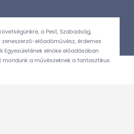
ykövetségünkre, a Pest, Szabadság,
ar zeneszerző-előadóművész, érdemes
ók Egyesületének elnöke előadásában
etet mondunk a művészeknek a
fantasztikus