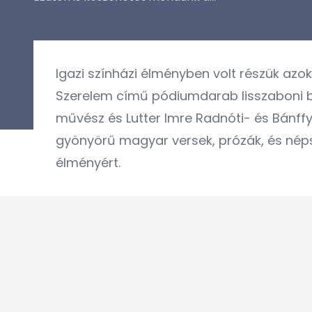
I
gazi színházi élményben volt részük azo
Szerelem című pódiumdarab lisszaboni 
művész és Lutter Imre Radnóti- és Bánf
gyönyörű magyar versek, prózák, és nép
élményért.